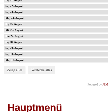
21
22
23
24
25
26
27
28
29
30
31
Zeige alles
Verstecke alles
Powered by
JEM
Hauptmenü