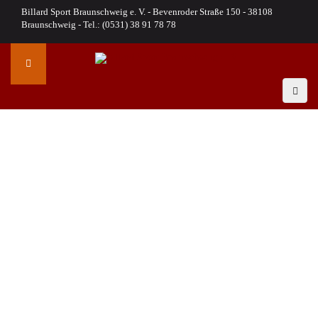
Billard Sport Braunschweig e. V. - Bevenroder Straße 150 - 38108
Braunschweig - Tel.: (0531) 38 91 78 78