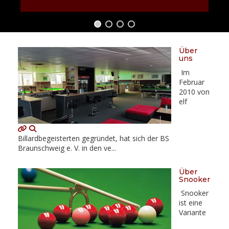
Über
uns
Im
Februar
2010 von
elf
Billardbegeisterten gegründet, hat sich der BS
Braunschweig e. V. in den ve...
Über
Snooker
Snooker
ist eine
Variante