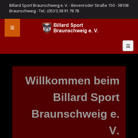
Billard Sport Braunschweig e. V. - Bevenroder Straße 150 - 38108
Braunschweig - Tel.: (0531) 38 91 78 78
W
i
l
l
k
o
m
m
e
n
b
e
i
m
B
i
l
l
a
r
d
S
p
o
r
t
B
r
a
u
n
s
c
h
w
e
i
g
e
.
V
.