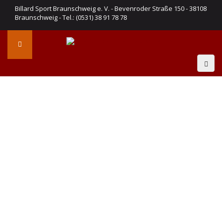
Billard Sport Braunschweig e. V. - Bevenroder Straße 150 - 38108
Braunschweig - Tel.: (0531) 38 91 78 78