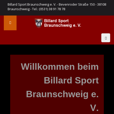
Billard Sport Braunschweig e. V. - Bevenroder Straße 150 - 38108
Braunschweig - Tel.: (0531) 38 91 78 78
W
i
l
l
k
o
m
m
e
n
b
e
i
m
B
i
l
l
a
r
d
S
p
o
r
t
B
r
a
u
n
s
c
h
w
e
i
g
e
.
V
.