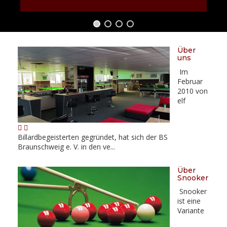
Über
uns
Im
Februar
2010 von
elf
Billardbegeisterten gegründet, hat sich der BS
Braunschweig e. V. in den ve...
Über
Snooker
Snooker
ist eine
Variante