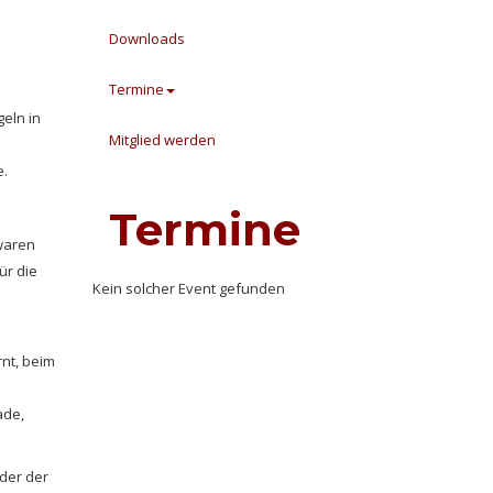
Downloads
Termine
eln in
Mitglied werden
e.
Termine
 waren
ür die
Kein solcher Event gefunden
nt, beim
ade,
nder der