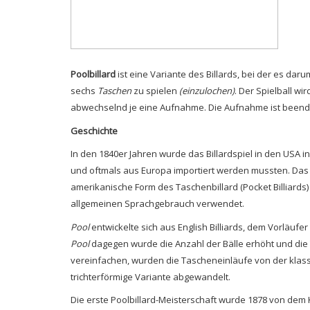
Poolbillard
ist eine Variante des Billards, bei der es dar
sechs
Taschen
zu spielen
(einzulochen)
. Der Spielball wi
abwechselnd je eine Aufnahme. Die Aufnahme ist beendet
Geschichte
In den 1840er Jahren wurde das Billardspiel in den USA i
und oftmals aus Europa importiert werden mussten. Das W
amerikanische Form des Taschenbillard (Pocket Billiards)
allgemeinen Sprachgebrauch verwendet.
Pool
entwickelte sich aus English Billiards, dem Vorläuf
Pool
dagegen wurde die Anzahl der Bälle erhöht und die
vereinfachen, wurden die Tascheneinläufe von der klas
trichterförmige Variante abgewandelt.
Die erste Poolbillard-Meisterschaft wurde 1878 von dem 