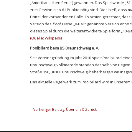
„Amerikanischen Serie“) gewonnen. Das Spiel wurde „61-P
zum Gewinn also 61 Punkte nötig sind. Dies hieß, dass man
Drittel der vorhandenen Bälle. Es schien gerechter, da
Version des
Pool
. Diese „8-Ball“ genannte Version entwic
dieses Spiel durch die weiterentwickelte Spielform „10-B
(Quelle: Wikipedia)
Poolbillard beim BS Braunschweig e. V.
Seit Vereinsgründung im Jahr 2010 spielt Poolbillard ein
Braunschweig Volkmarode standen deshalb von Beginn an
Straße 150, 38108 Braunschweig) beherbergen wir insges
Das aktuelle Regelwerk zum Poolbillard wird in unserem 
Vorheriger Beitrag: Über uns
Zurück