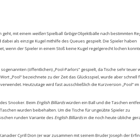
um geht, mit einem
weißen
Spielball
farbige
Objektbälle nach bestimmten Reg
rd dabei als einzige Kugel mithilfe des Queues gespielt. Die Spieler haben
, wenn der Spieler in einem Stoß keine Kugel regelgerecht lochen konnt
n sogenannten (öffentlichen) „Pool-Parlors“ gespielt, da Tische sehr teuer
ort „Pool“ bezeichnete zu der Zeit das Glücksspiel, wurde aber schnell f
 verwendet. Heutzutage wird fast ausschließlich die Kurzversion „Pool“ im
er des Snooker. Beim
English Billiards
würden ein Ball und die Taschen entfer
 Taschen wurden beibehalten. Um die Tische für ungeübte Spieler zu
sischen runden Variante des
English Billiards
in die noch heute übliche ger
Kanadier Cyrill Dion (er war zusammen mit seinem Bruder Joseph der Erfi