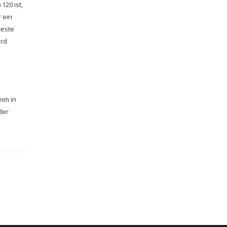
120 ist,
r ein
teste
ird
eim in
der