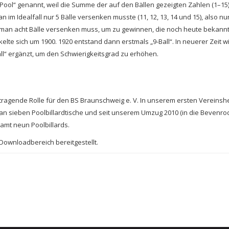
ool“ genannt, weil die Summe der auf den Bällen gezeigten Zahlen (1–15) 
 im Idealfall nur 5 Bälle versenken musste (11, 12, 13, 14 und 15), also nu
ss man acht Bälle versenken muss, um zu gewinnen, die noch heute bekann
kelte sich um 1900. 1920 entstand dann erstmals „9-Ball“. In neuerer Zeit w
all“ ergänzt, um den Schwierigkeitsgrad zu erhöhen.
e tragende Rolle für den BS Braunschweig e. V. In unserem ersten Vereinsh
 sieben Poolbillardtische und seit unserem Umzug 2010 (in die Bevenro
amt neun Poolbillards.
Downloadbereich bereitgestellt.