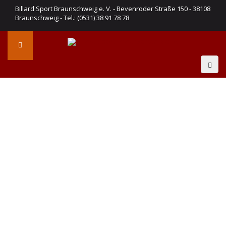
Billard Sport Braunschweig e. V. - Bevenroder Straße 150 - 38108
Braunschweig - Tel.: (0531) 38 91 78 78