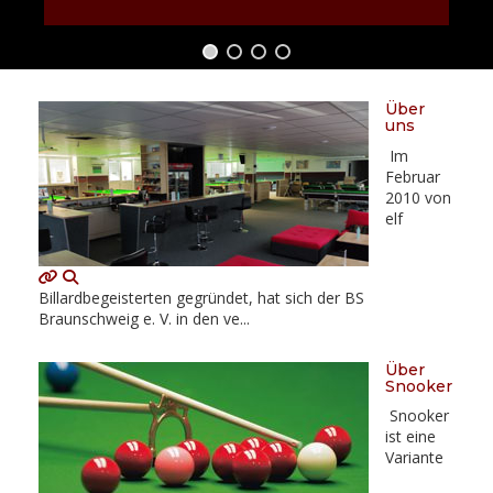
Über
uns
Im
Februar
2010 von
elf
Billardbegeisterten gegründet, hat sich der BS
Braunschweig e. V. in den ve...
Über
Snooker
Snooker
ist eine
Variante