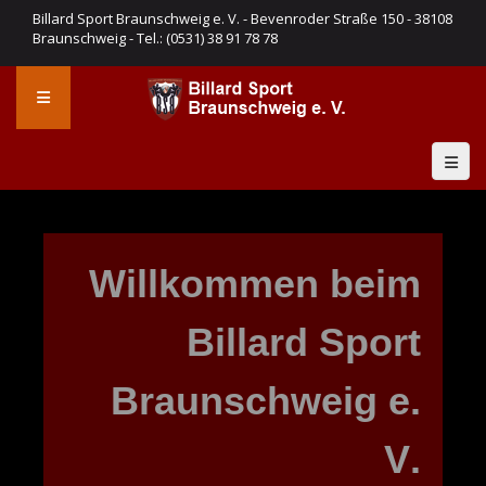
Billard Sport Braunschweig e. V. - Bevenroder Straße 150 - 38108
Braunschweig - Tel.: (0531) 38 91 78 78
W
i
l
l
k
o
m
m
e
n
b
e
i
m
B
i
l
l
a
r
d
S
p
o
r
t
B
r
a
u
n
s
c
h
w
e
i
g
e
.
V
.