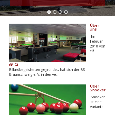
Über
uns
Im
Februar
2010 von
elf
Billardbegeisterten gegründet, hat sich der BS
Braunschweig e. V. in den ve...
Über
Snooker
Snooker
ist eine
Variante