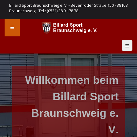
Billard Sport Braunschweig e. V. - Bevenroder Straße 150 - 38108
Braunschweig - Tel.: (0531) 38 91 78 78
W
i
l
l
k
o
m
m
e
n
b
e
i
m
B
i
l
l
a
r
d
S
p
o
r
t
B
r
a
u
n
s
c
h
w
e
i
g
e
.
V
.